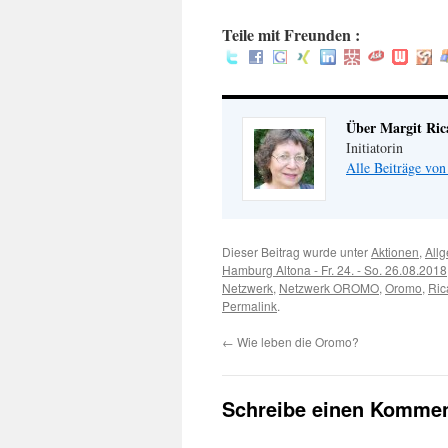
Teile mit Freunden :
Über Margit Ric
Initiatorin
Alle Beiträge von
Dieser Beitrag wurde unter
Aktionen
,
All
Hamburg Altona - Fr. 24. - So. 26.08.2018
Netzwerk
,
Netzwerk OROMO
,
Oromo
,
Ric
Permalink
.
←
Wie leben die Oromo?
Schreibe einen Kommen