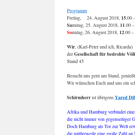
Programm
15
Freitag, 24. August 2018,
.00 
Sa
11
mstag, 25. August 2018,
.00 –
So
12
nntag, 26. August 2018,
.00 –
Wir
, (Karl-Peter und ich, Ricard
Gesellschaft für bedrohte Völ
der
Stand 45
Besucht uns gern am Stand, genießt
Wir wünschen Euch und uns ein schö
Schirmherr
Yared Di
ist übrigens
Afrika und Hamburg verbindet eine
die nicht immer von gegenseitiger 
Doch Hamburg als Tor zur Welt erwei
die mittlerweile eine große Zahl an