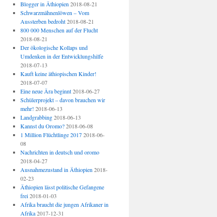
Blogger in Äthiopien
2018-08-21
Schwarzmähnenlöwen – Vom
Aussterben bedroht
2018-08-21
800 000 Menschen auf der Flucht
2018-08-21
Der ökologische Kollaps und
Umdenken in der Entwicklungshilfe
2018-07-13
Kauft keine äthiopischen Kinder!
2018-07-07
Eine neue Ära beginnt
2018-06-27
Schülerprojekt – davon brauchen wir
mehr!
2018-06-13
Landgrabbing
2018-06-13
Kannst du Oromo?
2018-06-08
1 Million Flüchtlinge 2017
2018-06-
08
Nachrichten in deutsch und oromo
2018-04-27
Ausnahmezustand in Äthiopien
2018-
02-23
Äthiopien lässt politische Gefangene
frei
2018-01-03
Afrika braucht die jungen Afrikaner in
Afrika
2017-12-31