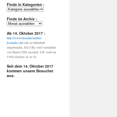
Finde in Kategorien :
Finde
in
Kategorien
Finde im Archiv :
:
Finde
im
Archiv
Ab 14. Oktober 2017 :
:
http://www.besucherzaehler-
kostenlos.de
Code ist fehlerhaft
eingebunden. Die URL wird vermutlich
von Ihrem CMS encoded. Z.B. wird ein
UND-Zeichen '&' zu '&'.
Seit dem 14. Oktober 2017
kommen unsere Besucher
aus: