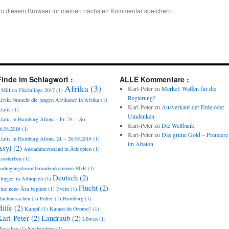
in diesem Browser für meinen nächsten Kommentar speichern.
Finde im Schlagwort :
ALLE Kommentare :
Afrika
(3)
Karl-Peter
zu
Merkel: Waffen für die
 Million Flüchtlinge 2017
(1)
Regierung?
frika braucht die jungen Afrikaner in Afrika
(1)
Karl-Peter
zu
Ausverkauf der Erde oder
lafia
(1)
Umdenken
lafia in Hamburg Altona - Fr. 24. - So.
Karl-Peter
zu
Die Weltbank
6.08.2018
(1)
Karl-Peter
zu
Das grüne Gold – Premiere
lafia in Hamburg Altona 24. - 26.08.2018
(1)
im Abaton
Asyl
(2)
Ausnahmezustand in Äthiopien
(1)
ussterben
(1)
edingungslosen Grundeinkommen BGE
(1)
Deutsch
(2)
logger in Äthiopien
(1)
Flucht
(2)
ine neue Ära beginnt
(1)
Event
(1)
luchtursachen
(1)
Folter
(1)
Hamburg
(1)
ilfe
(2)
Kampf
(1)
Kannst du Oromo?
(1)
Karl-Peter
(2)
Landraub
(2)
Löwen
(1)
assaker
(1)
Nachrichten
(1)