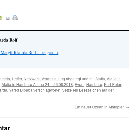
arda Rolf
 Margit Ricarda Rolf anzeigen
→
gemein
,
Helfer
,
Netzwerk
,
Veranstaltung
abgelegt und mit
Alafia
,
Alafia in
,
Alafia in Hamburg Altona 24. - 26.08.2018
,
Event
,
Hamburg
,
Karl-Peter
,
arda
,
Yared Dibaba
verschlagwortet. Setze ein Lesezeichen auf den
Ein neuer Ozean in Äthiopien
→
tar