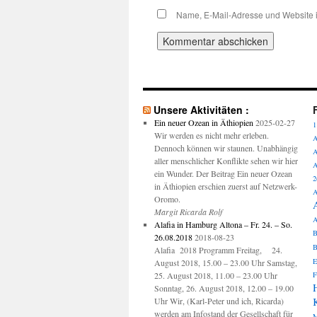
Name, E-Mail-Adresse und Website 
Unsere Aktivitäten :
Ein neuer Ozean in Äthiopien
2025-02-27
1
Wir werden es nicht mehr erleben.
A
Dennoch können wir staunen. Unabhängig
A
aller menschlicher Konflikte sehen wir hier
A
ein Wunder. Der Beitrag Ein neuer Ozean
2
in Äthiopien erschien zuerst auf Netzwerk-
A
Oromo.
Margit Ricarda Rolf
A
Alafia in Hamburg Altona – Fr. 24. – So.
B
26.08.2018
2018-08-23
B
Alafia 2018 Programm Freitag, 24.
E
August 2018, 15.00 – 23.00 Uhr Samstag,
25. August 2018, 11.00 – 23.00 Uhr
F
H
Sonntag, 26. August 2018, 12.00 – 19.00
Uhr Wir, (Karl-Peter und ich, Ricarda)
werden am Infostand der Gesellschaft für
M