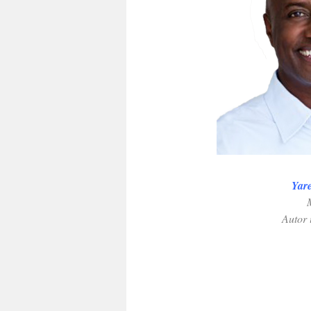
.
Yar
.
.
Autor 
.
.
.
: