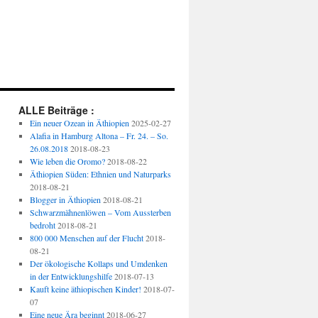
ALLE Beiträge :
Ein neuer Ozean in Äthiopien
2025-02-27
Alafia in Hamburg Altona – Fr. 24. – So.
26.08.2018
2018-08-23
Wie leben die Oromo?
2018-08-22
Äthiopien Süden: Ethnien und Naturparks
2018-08-21
Blogger in Äthiopien
2018-08-21
Schwarzmähnenlöwen – Vom Aussterben
bedroht
2018-08-21
800 000 Menschen auf der Flucht
2018-
08-21
Der ökologische Kollaps und Umdenken
in der Entwicklungshilfe
2018-07-13
Kauft keine äthiopischen Kinder!
2018-07-
07
Eine neue Ära beginnt
2018-06-27