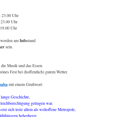
– 23.00 Uhr
 23.00 Uhr
 19.00 Uhr
Info
a) werden am
stand
ker
sein.
 die Musik und das Essen.
nes Fest bei (hoffentlich) gutem Wetter.
baba
mit einem Grußwort:
 lange Geschichte,
Gleichberechtigung getragen war.
st sich trotz allem als weltoffene Metropole,
 Mitbürgern beherbergt,