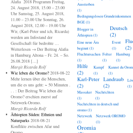
Alafia 2018 Programm Freitag,
Aussterben
24. August 2018, 15.00 – 23.00
(1)
Uhr Samstag, 25. August 2018,
Bedingungslosen Grundeinkommen
11.00 – 23.00 Uhr Sonntag, 26.
BGE
(1)
August 2018, 12.00 – 19.00 Uhr
Deutsch
Blogger in
Wir, (Karl-Peter und ich, Ricarda)
(2)
Äthiopien
(1)
werden am Infostand der
Flu
Eine neue Ära
Event
Gesellschaft für bedrohte …
(2)
beginnt
(1)
(1)
Weiterlesen → Der Beitrag Alafia
Fluchtursachen
Folter
Hamburg
in Hamburg Altona – Fr. 24. – So.
(1)
(1)
(1)
26.08.2018 […]
Hilfe
Margit Ricarda Rolf
Kampf
Kannst du Oro
(2)
Wie leben die Oromo?
2018-08-22
(1)
(1)
Karl-Peter
Landraub
Mehr lernen über die Menschen,
Lö
um die es uns geht: ~ 50 Minuten .
(2)
(2)
(1)
. . : Der Beitrag Wie leben die
Massaker
Nachrichten
Oromo? erschien zuerst auf
(1)
(1)
Netzwerk-Oromo.
Nachrichten in deutsch und
Margit Ricarda Rolf
oromo
(1)
Äthiopien Süden: Ethnien und
Netzwerk
Netzwerk OROMO
Naturparks
2018-08-21
(1)
(1)
Konflikte zwischen Afar und
Oromia
Oromo. .