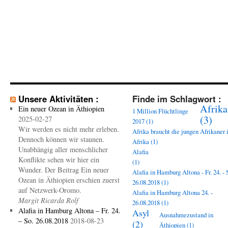
Unsere Aktivitäten :
Finde im Schlagwort :
Afrika
Ein neuer Ozean in Äthiopien
1 Million Flüchtlinge
(3)
2025-02-27
2017
(1)
Wir werden es nicht mehr erleben.
Afrika braucht die jungen Afrikaner 
Dennoch können wir staunen.
Afrika
(1)
Unabhängig aller menschlicher
Alafia
Konflikte sehen wir hier ein
(1)
Wunder. Der Beitrag Ein neuer
Alafia in Hamburg Altona - Fr. 24. - 
Ozean in Äthiopien erschien zuerst
26.08.2018
(1)
auf Netzwerk-Oromo.
Alafia in Hamburg Altona 24. -
Margit Ricarda Rolf
26.08.2018
(1)
Alafia in Hamburg Altona – Fr. 24.
Asyl
Ausnahmezustand in
– So. 26.08.2018
2018-08-23
(2)
Äthiopien
(1)