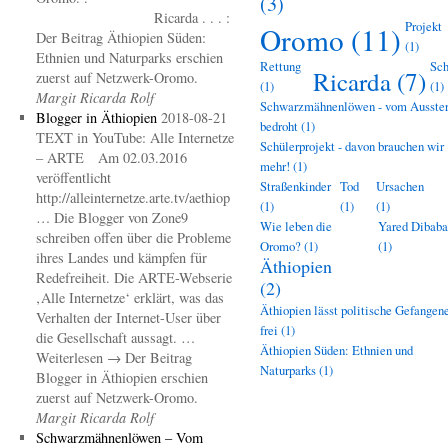
(3)
Ricarda . . . :
Projekt
Oromo
(11)
Der Beitrag Äthiopien Süden:
(1)
Ethnien und Naturparks erschien
Rettung
Sch
Ricarda
(7)
zuerst auf Netzwerk-Oromo.
(1)
(1)
Margit Ricarda Rolf
Schwarzmähnenlöwen - vom Ausste
Blogger in Äthiopien
2018-08-21
bedroht
(1)
TEXT in YouTube: Alle Internetze
Schülerprojekt - davon brauchen wir
– ARTE Am 02.03.2016
mehr!
(1)
veröffentlicht
Straßenkinder
Tod
Ursachen
http://alleinternetze.arte.tv/aethiop
(1)
(1)
(1)
… Die Blogger von Zone9
Wie leben die
Yared Dibaba
schreiben offen über die Probleme
Oromo?
(1)
(1)
ihres Landes und kämpfen für
Äthiopien
Redefreiheit. Die ARTE-Webserie
(2)
‚Alle Internetze‘ erklärt, was das
Äthiopien lässt politische Gefangen
Verhalten der Internet-User über
frei
(1)
die Gesellschaft aussagt. …
Äthiopien Süden: Ethnien und
Weiterlesen → Der Beitrag
Naturparks
(1)
Blogger in Äthiopien erschien
zuerst auf Netzwerk-Oromo.
Margit Ricarda Rolf
Schwarzmähnenlöwen – Vom