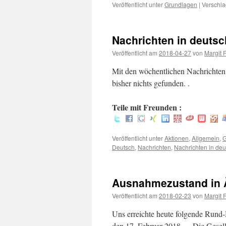
Veröffentlicht unter
Grundlagen
|
Verschla
Nachrichten in deuts
Veröffentlicht am
2018-04-27
von
Margit 
Mit den wöchentlichen Nachrichten s
bisher nichts ge
Teile mit Freunden :
Veröffentlicht unter
Aktionen
,
Allgemein
,
G
Deutsch
,
Nachrichten
,
Nachrichten in de
Ausnahmezustand in 
Veröffentlicht am
2018-02-23
von
Margit 
Uns erreichte heute folgende Rund-
den 17. Februar 2018 — Die Gesell