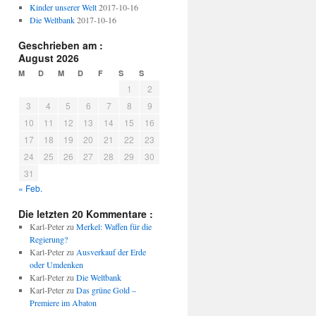
Kinder unserer Welt
2017-10-16
Die Weltbank
2017-10-16
Geschrieben am :
August 2026
M
D
M
D
F
S
S
1
2
3
4
5
6
7
8
9
10
11
12
13
14
15
16
17
18
19
20
21
22
23
24
25
26
27
28
29
30
31
« Feb.
Die letzten 20 Kommentare :
Karl-Peter
zu
Merkel: Waffen für die
Regierung?
Karl-Peter
zu
Ausverkauf der Erde
oder Umdenken
Karl-Peter
zu
Die Weltbank
Karl-Peter
zu
Das grüne Gold –
Premiere im Abaton