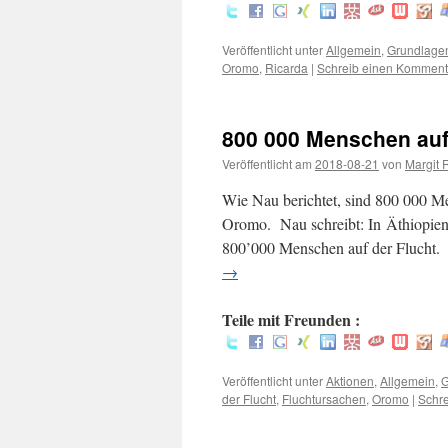
Veröffentlicht unter
Allgemein
,
Grundlage
Oromo
,
Ricarda
|
Schreib einen Komment
800 000 Menschen auf
Veröffentlicht am
2018-08-21
von
Margit 
Wie Nau berichtet, sind 800 000 Me
Oromo. Nau schreibt: In Äthiopien
800’000 Menschen auf der Flucht. –
→
Teile mit Freunden :
Veröffentlicht unter
Aktionen
,
Allgemein
,
G
der Flucht
,
Fluchtursachen
,
Oromo
|
Schr