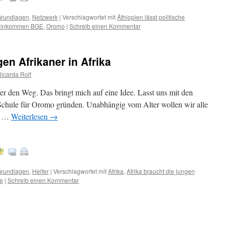
rundlagen
,
Netzwerk
|
Verschlagwortet mit
Äthiopien lässt politische
einkommen BGE
,
Oromo
|
Schreib einen Kommentar
gen Afrikaner in Afrika
Ricarda Rolf
ber den Weg. Das bringt mich auf eine Idee. Lasst uns mit den
 Schule für Oromo gründen. Unabhängig vom Alter wollen wir alle
ür …
Weiterlesen
→
rundlagen
,
Helfer
|
Verschlagwortet mit
Afrika
,
Afrika braucht die jungen
e
|
Schreib einen Kommentar