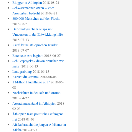
Blogger in Äthiopien
2018-08-21
Schwarzmähnenlöwen – Vom
Aussterben bedroht
2018-08-21
800 000 Menschen auf der Flucht
2018-08-21
Der ökologische Kollaps und
Umdenken in der Entwicklungshilfe
2018-07-13
Kauft keine äthiopischen Kinder!
2018-07-07
Eine neue Ära beginnt
2018-06-27
Schülerprojekt – davon brauchen wir
mehr!
2018-06-13
Landgrabbing
2018-06-13
Kannst du Oromo?
2018-06-08
1 Million Flüchtlinge 2017
2018-06-
08
Nachrichten in deutsch und oromo
2018-04-27
Ausnahmezustand in Äthiopien
2018-
02-23
Äthiopien lässt politische Gefangene
frei
2018-01-03
Afrika braucht die jungen Afrikaner in
Afrika
2017-12-31