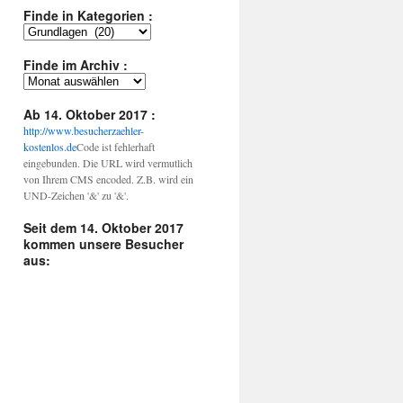
Finde in Kategorien :
Finde
in
Kategorien
Finde im Archiv :
:
Finde
im
Archiv
Ab 14. Oktober 2017 :
:
http://www.besucherzaehler-
kostenlos.de
Code ist fehlerhaft
eingebunden. Die URL wird vermutlich
von Ihrem CMS encoded. Z.B. wird ein
UND-Zeichen '&' zu '&'.
Seit dem 14. Oktober 2017
kommen unsere Besucher
aus: