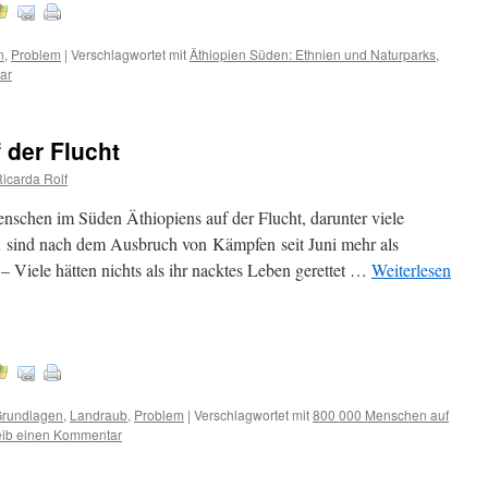
n
,
Problem
|
Verschlagwortet mit
Äthiopien Süden: Ethnien und Naturparks
,
ar
 der Flucht
Ricarda Rolf
nschen im Süden Äthiopiens auf der Flucht, darunter viele
 sind nach dem Ausbruch von Kämpfen seit Juni mehr als
 Viele hätten nichts als ihr nacktes Leben gerettet …
Weiterlesen
rundlagen
,
Landraub
,
Problem
|
Verschlagwortet mit
800 000 Menschen auf
eib einen Kommentar