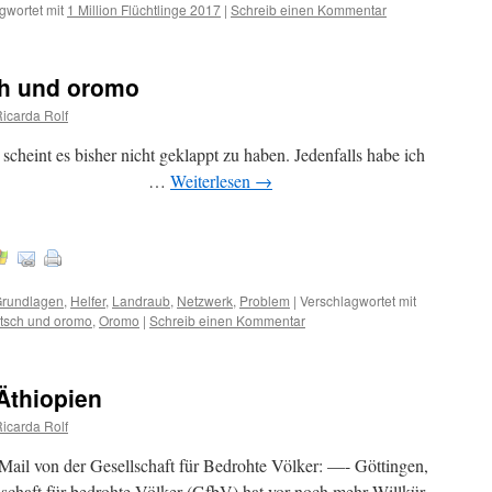
gwortet mit
1 Million Flüchtlinge 2017
|
Schreib einen Kommentar
ch und oromo
Ricarda Rolf
cheint es bisher nicht geklappt zu haben. Jedenfalls habe ich
funden. . …
Weiterlesen
→
rundlagen
,
Helfer
,
Landraub
,
Netzwerk
,
Problem
|
Verschlagwortet mit
utsch und oromo
,
Oromo
|
Schreib einen Kommentar
Äthiopien
Ricarda Rolf
Mail von der Gesellschaft für Bedrohte Völker: —- Göttingen,
schaft für bedrohte Völker (GfbV) hat vor noch mehr Willkür