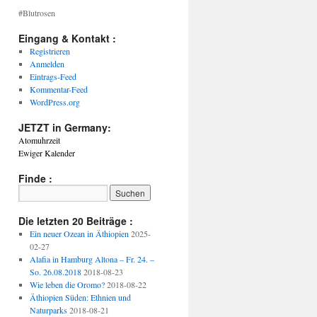
#Blutrosen
Eingang & Kontakt :
Registrieren
Anmelden
Eintrags-Feed
Kommentar-Feed
WordPress.org
JETZT in Germany:
Atomuhrzeit
Ewiger Kalender
Finde :
Die letzten 20 Beiträge :
Ein neuer Ozean in Äthiopien
2025-
02-27
Alafia in Hamburg Altona – Fr. 24. –
So. 26.08.2018
2018-08-23
Wie leben die Oromo?
2018-08-22
Äthiopien Süden: Ethnien und
Naturparks
2018-08-21