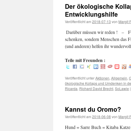
Der ökologische Koll
Entwicklungshilfe
Veröffentlicht am
2018-07-13
von
Margit 
Darüber müssen wir reden ! – Fluc
schenken, sondern Menschen das F
(und anderen) helfen ihr wunde
Teile mit Freunden :
Veröffentlicht unter
Aktionen
,
Allgemein
,
G
ökologische Kollaps und Umdenken in der
Ricarda
,
Richard David Brecht
,
SoLawie
|
Kannst du Oromo?
Veröffentlicht am
2018-06-08
von
Margit 
Hund = Sarre Buch = Kitaba Katze