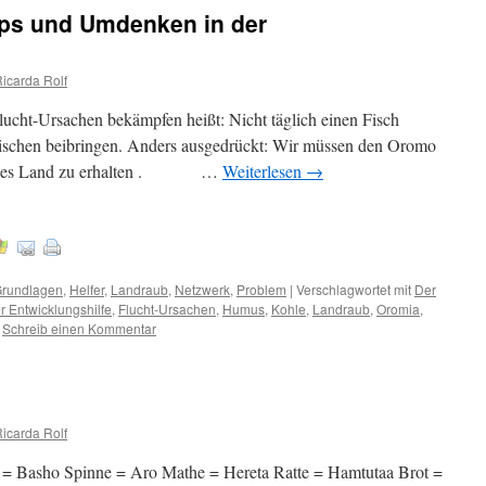
aps und Umdenken in der
Ricarda Rolf
ht-Ursachen bekämpfen heißt: Nicht täglich einen Fisch
ischen beibringen. Anders ausgedrückt: Wir müssen den Oromo
rvolles Land zu erhalten . …
Weiterlesen
→
rundlagen
,
Helfer
,
Landraub
,
Netzwerk
,
Problem
|
Verschlagwortet mit
Der
 Entwicklungshilfe
,
Flucht-Ursachen
,
Humus
,
Kohle
,
Landraub
,
Oromia
,
Schreib einen Kommentar
Ricarda Rolf
 = Basho Spinne = Aro Mathe = Hereta Ratte = Hamtutaa Brot =