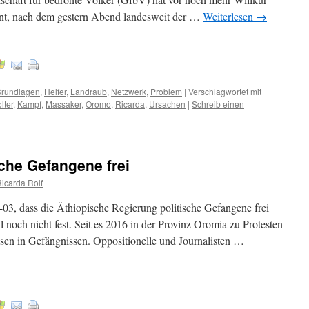
nt, nach dem gestern Abend landesweit der …
Weiterlesen
→
rundlagen
,
Helfer
,
Landraub
,
Netzwerk
,
Problem
|
Verschlagwortet mit
lter
,
Kampf
,
Massaker
,
Oromo
,
Ricarda
,
Ursachen
|
Schreib einen
sche Gefangene frei
Ricarda Rolf
1-03, dass die Äthiopische Regierung politische Gefangene frei
l noch nicht fest. Seit es 2016 in der Provinz Oromia zu Protesten
sen in Gefängnissen. Oppositionelle und Journalisten …