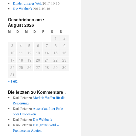
Kinder unserer Welt
2017-10-16
Die Weltbank
2017-10-16
Geschrieben am :
August 2026
M
D
M
D
F
S
S
1
2
3
4
5
6
7
8
9
10
11
12
13
14
15
16
17
18
19
20
21
22
23
24
25
26
27
28
29
30
31
« Feb.
Die letzten 20 Kommentare :
Karl-Peter
zu
Merkel: Waffen für die
Regierung?
Karl-Peter
zu
Ausverkauf der Erde
oder Umdenken
Karl-Peter
zu
Die Weltbank
Karl-Peter
zu
Das grüne Gold –
Premiere im Abaton