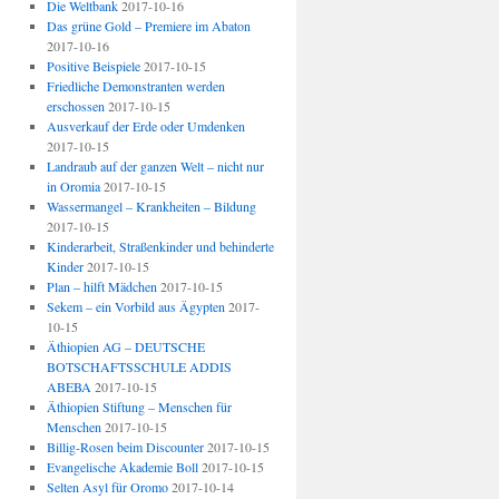
Die Weltbank
2017-10-16
Das grüne Gold – Premiere im Abaton
2017-10-16
Positive Beispiele
2017-10-15
Friedliche Demonstranten werden
erschossen
2017-10-15
Ausverkauf der Erde oder Umdenken
2017-10-15
Landraub auf der ganzen Welt – nicht nur
in Oromia
2017-10-15
Wassermangel – Krankheiten – Bildung
2017-10-15
Kinderarbeit, Straßenkinder und behinderte
Kinder
2017-10-15
Plan – hilft Mädchen
2017-10-15
Sekem – ein Vorbild aus Ägypten
2017-
10-15
Äthiopien AG – DEUTSCHE
BOTSCHAFTSSCHULE ADDIS
ABEBA
2017-10-15
Äthiopien Stiftung – Menschen für
Menschen
2017-10-15
Billig-Rosen beim Discounter
2017-10-15
Evangelische Akademie Boll
2017-10-15
Selten Asyl für Oromo
2017-10-14