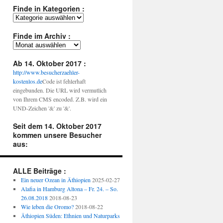
Finde in Kategorien :
Finde
in
Kategorien
Finde im Archiv :
:
Finde
im
Archiv
Ab 14. Oktober 2017 :
:
http://www.besucherzaehler-
kostenlos.de
Code ist fehlerhaft
eingebunden. Die URL wird vermutlich
von Ihrem CMS encoded. Z.B. wird ein
UND-Zeichen '&' zu '&'.
Seit dem 14. Oktober 2017
kommen unsere Besucher
aus:
ALLE Beiträge :
Ein neuer Ozean in Äthiopien
2025-02-27
Alafia in Hamburg Altona – Fr. 24. – So.
26.08.2018
2018-08-23
Wie leben die Oromo?
2018-08-22
Äthiopien Süden: Ethnien und Naturparks