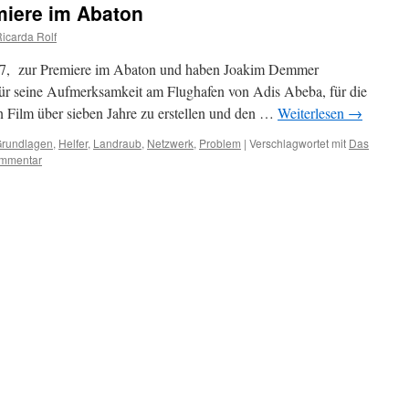
miere im Abaton
Ricarda Rolf
17, zur Premiere im Abaton und haben Joakim Demmer
für seine Aufmerksamkeit am Flughafen von Adis Abeba, für die
 Film über sieben Jahre zu erstellen und den …
Weiterlesen
→
rundlagen
,
Helfer
,
Landraub
,
Netzwerk
,
Problem
|
Verschlagwortet mit
Das
ommentar