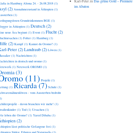
Karl-Peter
zu
Das grüne Gold – Premiere
lafia in Hamburg Altona 24. - 26.08.2018
(1)
im Abaton
Asyl
(2)
Ausnahmezustand in Äthiopien
(1)
ussterben
(1)
edingungslosen Grundeinkommen BGE
(1)
Deutsch
(2)
logger in Äthiopien
(1)
Flucht
(2)
ine neue Ära beginnt
(1)
Event
(1)
luchtursachen
(1)
Folter
(1)
Hamburg
(1)
ilfe
(2)
Kampf
(1)
Kannst du Oromo?
(1)
Karl-Peter
(2)
Landraub
(2)
Löwen
(1)
assaker
(1)
Nachrichten
(1)
achrichten in deutsch und oromo
(1)
etzwerk
(1)
Netzwerk OROMO
(1)
Oromia
(3)
Oromo
(11)
Projekt
(1)
Ricarda
(7)
ettung
(1)
Schule
(1)
chwarzmähnenlöwen - vom Aussterben bedroht
1)
chülerprojekt - davon brauchen wir mehr!
(1)
traßenkinder
(1)
Tod
(1)
Ursachen
(1)
ie leben die Oromo?
(1)
Yared Dibaba
(1)
Äthiopien
(2)
thiopien lässt politische Gefangene frei
(1)
thiopien Süden: Ethnien und Naturparks
(1)