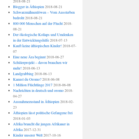
2018-08-21
Blogger in Äthiopien
2018-08-21
Schwarzmähnenlöwen – Vom Aussterben
bedroht
2018-08-21
800 000 Menschen auf der Flucht
2018-
08-21
Der ökologische Kollaps und Umdenken
in der Entwicklungshilfe
2018-07-13
Kauft keine äthiopischen Kinder!
2018-07-
07
Eine neue Ära beginnt
2018-06-27
Schülerprojekt – davon brauchen wir
mehr!
2018-06-13
Landgrabbing
2018-06-13
Kannst du Oromo?
2018-06-08
1 Million Flüchtlinge 2017
2018-06-08
Nachrichten in deutsch und oromo
2018-
04-27
Ausnahmezustand in Äthiopien
2018-02-
23
Äthiopien lässt politische Gefangene frei
2018-01-03
Afrika braucht die jungen Afrikaner in
Afrika
2017-12-31
Kinder unserer Welt
2017-10-16