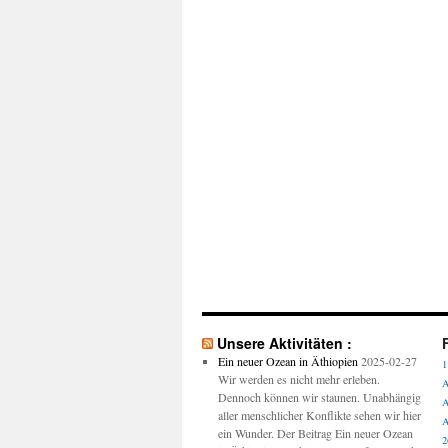
Unsere Aktivitäten :
Ein neuer Ozean in Äthiopien
2025-02-27
1
Wir werden es nicht mehr erleben.
A
Dennoch können wir staunen. Unabhängig
A
aller menschlicher Konflikte sehen wir hier
A
ein Wunder. Der Beitrag Ein neuer Ozean
2