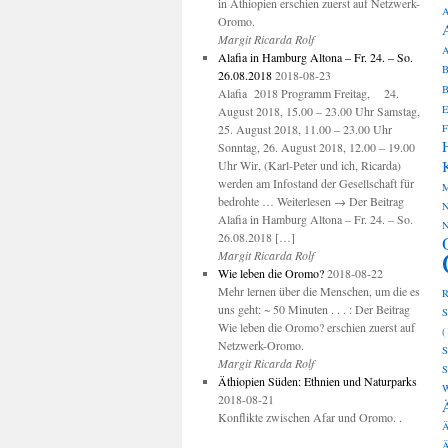
in Äthiopien erschien zuerst auf Netzwerk-
A
Oromo.
Margit Ricarda Rolf
A
Alafia in Hamburg Altona – Fr. 24. – So.
B
26.08.2018
2018-08-23
B
Alafia 2018 Programm Freitag, 24.
E
August 2018, 15.00 – 23.00 Uhr Samstag,
25. August 2018, 11.00 – 23.00 Uhr
F
H
Sonntag, 26. August 2018, 12.00 – 19.00
Uhr Wir, (Karl-Peter und ich, Ricarda)
werden am Infostand der Gesellschaft für
M
bedrohte … Weiterlesen → Der Beitrag
N
Alafia in Hamburg Altona – Fr. 24. – So.
N
26.08.2018 […]
Margit Ricarda Rolf
Wie leben die Oromo?
2018-08-22
Mehr lernen über die Menschen, um die es
R
uns geht: ~ 50 Minuten . . . : Der Beitrag
S
Wie leben die Oromo? erschien zuerst auf
(
Netzwerk-Oromo.
S
Margit Ricarda Rolf
S
Äthiopien Süden: Ethnien und Naturparks
W
2018-08-21
Konflikte zwischen Afar und Oromo. .
Ä
Ä