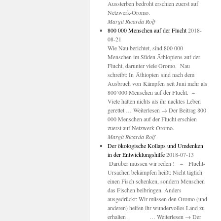
Aussterben bedroht erschien zuerst auf
Netzwerk-Oromo.
Margit Ricarda Rolf
800 000 Menschen auf der Flucht
2018-
08-21
Wie Nau berichtet, sind 800 000
Menschen im Süden Äthiopiens auf der
Flucht, darunter viele Oromo. Nau
schreibt: In Äthiopien sind nach dem
Ausbruch von Kämpfen seit Juni mehr als
800’000 Menschen auf der Flucht. –
Viele hätten nichts als ihr nacktes Leben
gerettet … Weiterlesen → Der Beitrag 800
000 Menschen auf der Flucht erschien
zuerst auf Netzwerk-Oromo.
Margit Ricarda Rolf
Der ökologische Kollaps und Umdenken
in der Entwicklungshilfe
2018-07-13
Darüber müssen wir reden ! – Flucht-
Ursachen bekämpfen heißt: Nicht täglich
einen Fisch schenken, sondern Menschen
das Fischen beibringen. Anders
ausgedrückt: Wir müssen den Oromo (und
anderen) helfen ihr wundervolles Land zu
erhalten . … Weiterlesen → Der