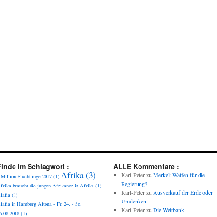
Finde im Schlagwort :
ALLE Kommentare :
Afrika
(3)
Karl-Peter
zu
Merkel: Waffen für die
 Million Flüchtlinge 2017
(1)
Regierung?
frika braucht die jungen Afrikaner in Afrika
(1)
Karl-Peter
zu
Ausverkauf der Erde oder
lafia
(1)
Umdenken
lafia in Hamburg Altona - Fr. 24. - So.
Karl-Peter
zu
Die Weltbank
6.08.2018
(1)