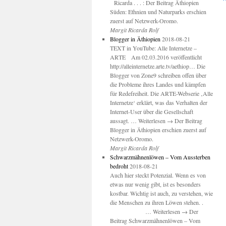
Ricarda . . . : Der Beitrag Äthiopien
Süden: Ethnien und Naturparks erschien
zuerst auf Netzwerk-Oromo.
Margit Ricarda Rolf
Blogger in Äthiopien
2018-08-21
TEXT in YouTube: Alle Internetze –
ARTE Am 02.03.2016 veröffentlicht
http://alleinternetze.arte.tv/aethiop… Die
Blogger von Zone9 schreiben offen über
die Probleme ihres Landes und kämpfen
für Redefreiheit. Die ARTE-Webserie ‚Alle
Internetze‘ erklärt, was das Verhalten der
Internet-User über die Gesellschaft
aussagt. … Weiterlesen → Der Beitrag
Blogger in Äthiopien erschien zuerst auf
Netzwerk-Oromo.
Margit Ricarda Rolf
Schwarzmähnenlöwen – Vom Aussterben
bedroht
2018-08-21
Auch hier steckt Potenzial. Wenn es von
etwas nur wenig gibt, ist es besonders
kostbar. Wichtig ist auch, zu verstehen, wie
die Menschen zu ihren Löwen stehen. .
… Weiterlesen → Der
Beitrag Schwarzmähnenlöwen – Vom