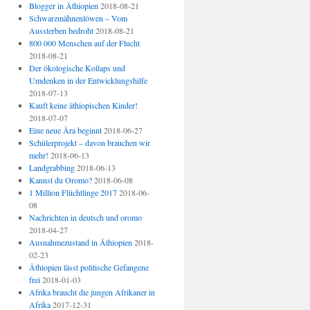
Blogger in Äthiopien
2018-08-21
Schwarzmähnenlöwen – Vom
Aussterben bedroht
2018-08-21
800 000 Menschen auf der Flucht
2018-08-21
Der ökologische Kollaps und
Umdenken in der Entwicklungshilfe
2018-07-13
Kauft keine äthiopischen Kinder!
2018-07-07
Eine neue Ära beginnt
2018-06-27
Schülerprojekt – davon brauchen wir
mehr!
2018-06-13
Landgrabbing
2018-06-13
Kannst du Oromo?
2018-06-08
1 Million Flüchtlinge 2017
2018-06-
08
Nachrichten in deutsch und oromo
2018-04-27
Ausnahmezustand in Äthiopien
2018-
02-23
Äthiopien lässt politische Gefangene
frei
2018-01-03
Afrika braucht die jungen Afrikaner in
Afrika
2017-12-31